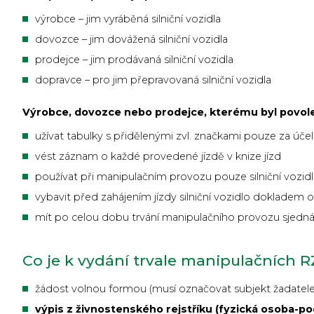
výrobce – jim vyráběná silniční vozidla
dovozce – jim dovážená silniční vozidla
prodejce – jim prodávaná silniční vozidla
dopravce – pro jim přepravovaná silniční vozidla
Výrobce, dovozce nebo prodejce, kterému byl povole
užívat tabulky s přidělenými zvl. značkami pouze za ú
vést záznam o každé provedené jízdě v knize jízd
používat při manipulačním provozu pouze silniční vozidlo
vybavit před zahájením jízdy silniční vozidlo dokladem 
mít po celou dobu trvání manipulačního provozu sjedn
Co je k vydání trvale manipulačních R
žádost volnou formou (musí označovat subjekt žadatel
výpis z živnostenského rejstříku (fyzická osoba-po