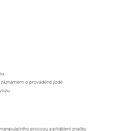
kou
d se záznamem o prováděné jízdě
ovozu
 manipulačního provozu a přidělení značky