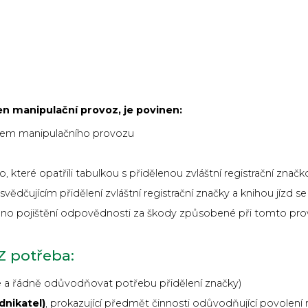
n manipulační provoz, je povinen:
čelem manipulačního provozu
, které opatřili tabulkou s přidělenou zvláštní registrační znač
osvědčujícím přidělení zvláštní registrační značky a knihou jíz
áno pojištění odpovědnosti za škody způsobené při tomto pr
Z potřeba:
e a řádně odůvodňovat potřebu přidělení značky)
dnikatel)
, prokazující předmět činnosti odůvodňující povolení