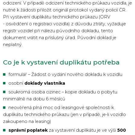
odcizení. V případě odcizení technického průkazu vozidla, je
nutné k žádosti přiložit originál protokol vydaný policií ČR.
Při vystavení duplikátu technického průkazu (ORV
- osvědčení o registraci vozidla) z důvodu ztráty, vyžaduje
registr vozidel při nálezu původního dokladu, tento
dokument vrátit na příslušný úřad. Původní doklad je
neplatný.
Co je k vystavení duplikátu potřeba
formulář – Žádost o vydání nového dokladu k vozidlu
osobní
doklady vlastníka
soukromá osoba cizinec – kopie dokladu o pobytu
minimálně na dobu 6 měsíců
neověřená plná moc od leasingové společnosti k
duplikátu technického průkazu (jen v případě, je-li vozidlo
zakoupeno na leasing)
správní poplatek
za vystavení duplikátu je ve výši
500