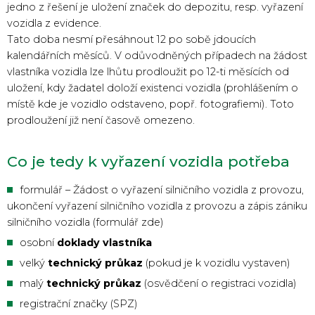
jedno z řešení je uložení značek do depozitu, resp. vyřazení
vozidla z evidence.
Tato doba nesmí přesáhnout 12 po sobě jdoucích
kalendářních měsíců. V odůvodněných případech na žádost
vlastníka vozidla lze lhůtu prodloužit po 12-ti měsících od
uložení, kdy žadatel doloží existenci vozidla (prohlášením o
místě kde je vozidlo odstaveno, popř. fotografiemi). Toto
prodloužení již není časově omezeno.
Co je tedy k vyřazení vozidla potřeba
formulář – Žádost o vyřazení silničního vozidla z provozu,
ukončení vyřazení silničního vozidla z provozu a zápis zániku
silničního vozidla (formulář zde)
osobní
doklady vlastníka
velký
technický průkaz
(pokud je k vozidlu vystaven)
malý
technický průkaz
(osvědčení o registraci vozidla)
registrační značky (SPZ)