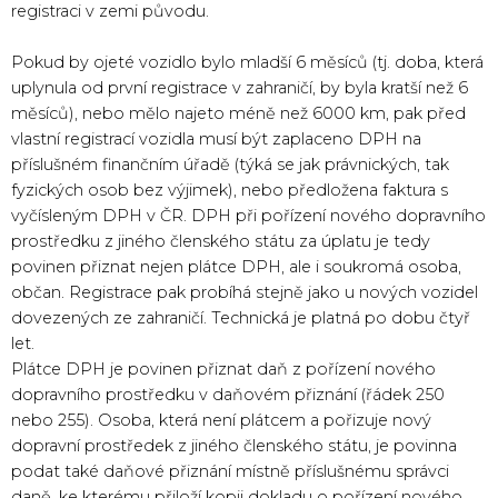
registraci v zemi původu.
Pokud by ojeté vozidlo bylo mladší 6 měsíců (tj. doba, která
uplynula od první registrace v zahraničí, by byla kratší než 6
měsíců), nebo mělo najeto méně než 6000 km, pak před
vlastní registrací vozidla musí být zaplaceno DPH na
příslušném finančním úřadě (týká se jak právnických, tak
fyzických osob bez výjimek), nebo předložena faktura s
vyčísleným DPH v ČR. DPH při pořízení nového dopravního
prostředku z jiného členského státu za úplatu je tedy
povinen přiznat nejen plátce DPH, ale i soukromá osoba,
občan. Registrace pak probíhá stejně jako u nových vozidel
dovezených ze zahraničí. Technická je platná po dobu čtyř
let.
Plátce DPH je povinen přiznat daň z pořízení nového
dopravního prostředku v daňovém přiznání (řádek 250
nebo 255). Osoba, která není plátcem a pořizuje nový
dopravní prostředek z jiného členského státu, je povinna
podat také daňové přiznání místně příslušnému správci
daně, ke kterému přiloží kopii dokladu o pořízení nového