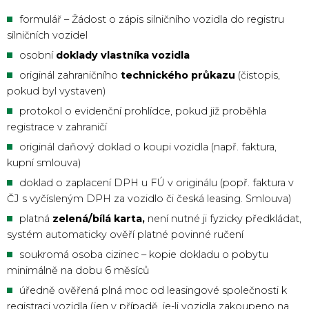
formulář –
Žádost o zápis silničního vozidla do registru
silničních vozidel
osobní
doklady vlastníka vozidla
originál zahraničního
technického průkazu
(čistopis,
pokud byl vystaven)
protokol o evidenční prohlídce, pokud již proběhla
registrace v zahraničí
originál daňový doklad o koupi vozidla (např. faktura,
kupní smlouva)
doklad o zaplacení DPH u FÚ v originálu (popř. faktura v
ČJ s vyčísleným DPH za vozidlo či česká leasing. Smlouva)
platná
zelená/bílá karta,
není nutné ji fyzicky předkládat,
systém automaticky ověří platné povinné ručení
soukromá osoba cizinec – kopie dokladu o pobytu
minimálně na dobu 6 měsíců
úředně ověřená plná moc od leasingové společnosti k
registraci vozidla (jen v případě, je-li vozidla zakoupeno na